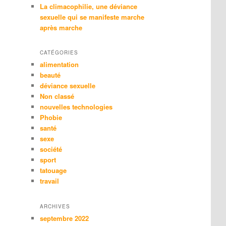
La climacophilie, une déviance
sexuelle qui se manifeste marche
après marche
CATÉGORIES
alimentation
beauté
déviance sexuelle
Non classé
nouvelles technologies
Phobie
santé
sexe
société
sport
tatouage
travail
ARCHIVES
septembre 2022