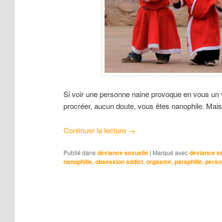
Si voir une personne naine provoque en vous un vér
procréer, aucun doute, vous êtes nanophile. Mais 
Continuer la lecture
→
Publié dans
déviance sexuelle
|
Marqué avec
deviance s
nanophilie
,
obsession addict
,
orgasme
,
paraphilie
,
person