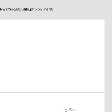
waf/src/lib/utils.php
on line
30
Recherche