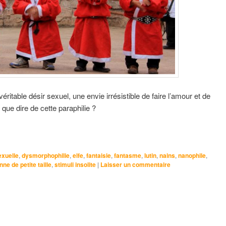
itable désir sexuel, une envie irrésistible de faire l’amour et de
que dire de cette paraphilie ?
exuelle
,
dysmorphophilie
,
elfe
,
fantaisie
,
fantasme
,
lutin
,
nains
,
nanophile
,
ne de petite taille
,
stimuli insolite
|
Laisser un commentaire