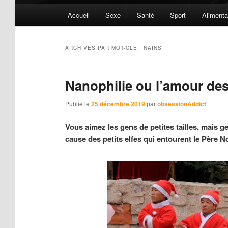
Menu
Accueil
Sexe
Santé
Sport
Alimenta
principal
ARCHIVES PAR MOT-CLÉ :
NAINS
Nanophilie ou l’amour des
Publié le
25 décembre 2019
par
obsessionAddict
Vous aimez les gens de petites tailles, mais 
cause des petits elfes qui entourent le Père No