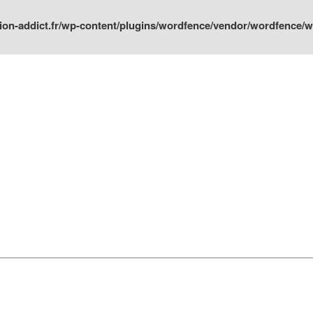
ion-addict.fr/wp-content/plugins/wordfence/vendor/wordfence/wf-