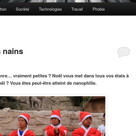
tion
Société
Technologies
Travail
Phobie
 nains
genre… vraiment petites ? Noël vous met dans tous vos états à
ël ? Vous êtes peut-être atteint de nanophilie.