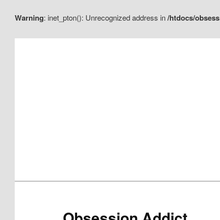
Warning
: inet_pton(): Unrecognized address in
/htdocs/obsess
Aller
Aller
au
au
contenu
contenu
principal
secondaire
Obsession Addict