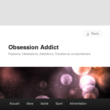
Rech
Obsession Addict
Passions, Obsessions, Addictions, Troubles du comportement.
Menu
Accueil
Sexe
Santé
Sport
Alimentation
principal