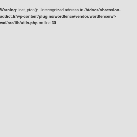
Warning
: inet_pton(): Unrecognized address in
/htdocs/obsession-
addict.fr/wp-content/plugins/wordfence/vendor/wordfence/wf-
waf/src/lib/utils.php
on line
30
Aller
Aller
au
au
contenu
contenu
principal
secondaire