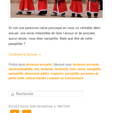
Si voir une personne naine provoque en vous un véritable désir
sexuel, une envie irrésistible de faire l’amour et de procréer,
aucun doute, vous êtes nanophile. Mais que dire de cette
paraphilie ?
Continuer la lecture
→
Publié dans
déviance sexuelle
|
Marqué avec
deviance sexuelle
,
dysmorphophilie
,
elfe
,
fantaisie
,
fantasme
,
lutin
,
nains
,
nanophile
,
nanophilie
,
obsession addict
,
orgasme
,
paraphilie
,
personne de
petite taille
,
stimuli insolite
|
Laisser un commentaire
R
e
c
SUIVEZ-NOUS SUR FACEBOOK & TWITTER
h
e