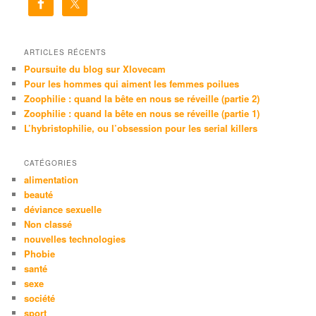
r
c
h
e
ARTICLES RÉCENTS
Poursuite du blog sur Xlovecam
Pour les hommes qui aiment les femmes poilues
Zoophilie : quand la bête en nous se réveille (partie 2)
Zoophilie : quand la bête en nous se réveille (partie 1)
L’hybristophilie, ou l’obsession pour les serial killers
CATÉGORIES
alimentation
beauté
déviance sexuelle
Non classé
nouvelles technologies
Phobie
santé
sexe
société
sport