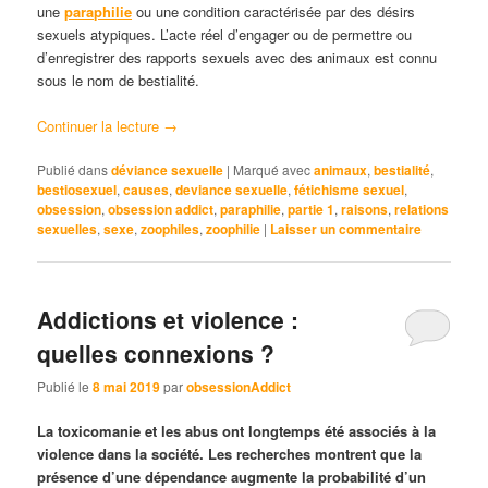
une
paraphilie
ou une condition caractérisée par des désirs
sexuels atypiques. L’acte réel d’engager ou de permettre ou
d’enregistrer des rapports sexuels avec des animaux est connu
sous le nom de bestialité.
Continuer la lecture
→
Publié dans
déviance sexuelle
|
Marqué avec
animaux
,
bestialité
,
bestiosexuel
,
causes
,
deviance sexuelle
,
fétichisme sexuel
,
obsession
,
obsession addict
,
paraphilie
,
partie 1
,
raisons
,
relations
sexuelles
,
sexe
,
zoophiles
,
zoophilie
|
Laisser un commentaire
Addictions et violence :
quelles connexions ?
Publié le
8 mai 2019
par
obsessionAddict
La toxicomanie et les abus ont longtemps été associés à la
violence dans la société. Les recherches montrent que la
présence d’une dépendance augmente la probabilité d’un