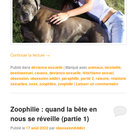
Continuer la lecture
→
Publié dans
déviance sexuelle
|
Marqué avec
animaux
,
bestialité
,
bestiosexuel
,
causes
,
deviance sexuelle
,
fétichisme sexuel
,
obsession
,
obsession addict
,
paraphilie
,
partie 2
,
raisons
,
relations
sexuelles
,
sexe
,
zoophiles
,
zoophilie
|
Laisser un commentaire
Zoophilie : quand la bête en
nous se réveille (partie 1)
Publié le
17 août 2022
par
obsessionAddict