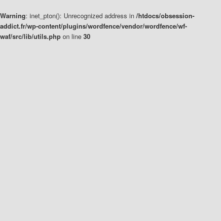
Warning
: inet_pton(): Unrecognized address in
/htdocs/obsession-
addict.fr/wp-content/plugins/wordfence/vendor/wordfence/wf-
waf/src/lib/utils.php
on line
30
Aller
Aller
au
au
contenu
contenu
principal
secondaire