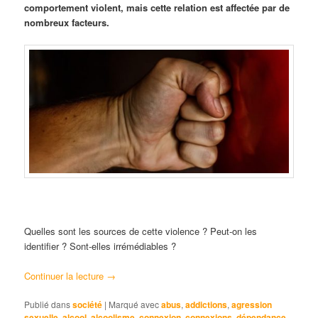
comportement violent, mais cette relation est affectée par de
nombreux facteur
s.
Quelles sont les sources de cette violence ? Peut-on les
identifier ? Sont-elles irrémédiables ?
Continuer la lecture
→
Publié dans
société
|
Marqué avec
abus
,
addictions
,
agression
sexuelle
,
alcool
,
alcoolisme
,
connexion
,
connexions
,
dépendance
,