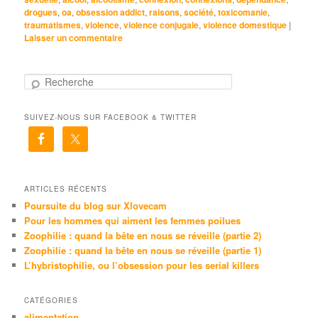
drogues
,
oa
,
obsession addict
,
raisons
,
société
,
toxicomanie
,
traumatismes
,
violence
,
violence conjugale
,
violence domestique
|
Laisser un commentaire
R
e
c
SUIVEZ-NOUS SUR FACEBOOK & TWITTER
h
e
r
c
h
e
ARTICLES RÉCENTS
Poursuite du blog sur Xlovecam
Pour les hommes qui aiment les femmes poilues
Zoophilie : quand la bête en nous se réveille (partie 2)
Zoophilie : quand la bête en nous se réveille (partie 1)
L’hybristophilie, ou l’obsession pour les serial killers
CATÉGORIES
alimentation