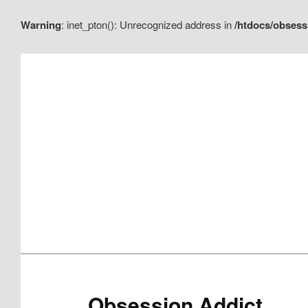
Warning
: inet_pton(): Unrecognized address in
/htdocs/obsess
Aller
Aller
au
au
contenu
contenu
principal
secondaire
Obsession Addict