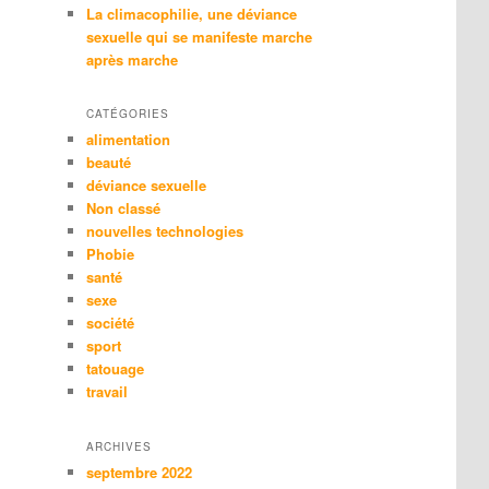
La climacophilie, une déviance
sexuelle qui se manifeste marche
après marche
CATÉGORIES
alimentation
beauté
déviance sexuelle
Non classé
nouvelles technologies
Phobie
santé
sexe
société
sport
tatouage
travail
ARCHIVES
septembre 2022