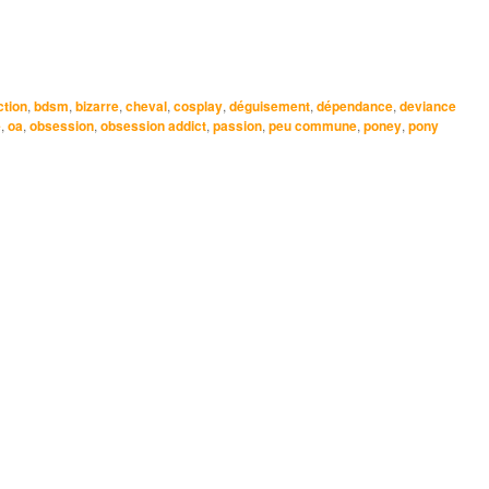
ction
,
bdsm
,
bizarre
,
cheval
,
cosplay
,
déguisement
,
dépendance
,
deviance
e
,
oa
,
obsession
,
obsession addict
,
passion
,
peu commune
,
poney
,
pony