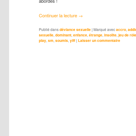
abordés !
Continuer la lecture
→
Publié dans
déviance sexuelle
|
Marqué avec
accro
,
addi
sexuelle
,
dominant
,
enfance
,
étrange
,
insolite
,
jeu de rôl
play
,
sm
,
soumis
,
yiff
|
Laisser un commentaire