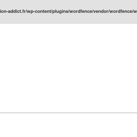
ion-addict.fr/wp-content/plugins/wordfence/vendor/wordfence/wf-