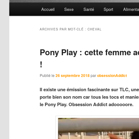
Menu
Accueil
Sexe
Santé
Sport
Alimenta
principal
ARCHIVES PAR MOT-CLÉ :
CHEVAL
Pony Play : cette femme 
!
Publié le
26 septembre 2018
par
obsessionAddict
Il existe une émission fascinante sur TLC, un
porte bien son nom car tous les tocs et mani
le Pony Play. Obsession Addict adooooore.