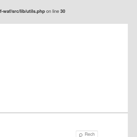
waf/src/lib/utils.php
on line
30
Recherche