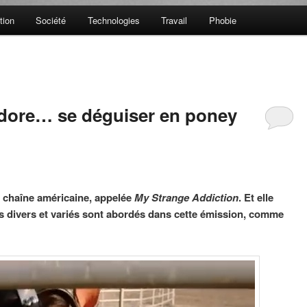
tion
Société
Technologies
Travail
Phobie
adore… se déguiser en poney
e chaîne américaine, appelée
My Strange Addiction
. Et elle
es divers et variés sont abordés dans cette émission, comme