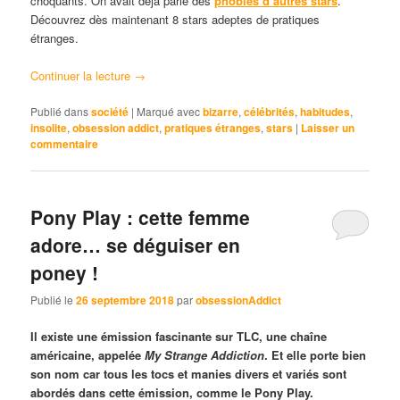
choquants. On avait déjà parlé des
phobies
d’autres stars
.
Découvrez dès maintenant 8 stars adeptes de pratiques
étranges.
Continuer la lecture
→
Publié dans
société
|
Marqué avec
bizarre
,
célébrités
,
habitudes
,
insolite
,
obsession addict
,
pratiques étranges
,
stars
|
Laisser un
commentaire
Pony Play : cette femme
adore… se déguiser en
poney !
Publié le
26 septembre 2018
par
obsessionAddict
Il existe une émission fascinante sur TLC, une chaîne
américaine, appelée
My Strange Addiction
. Et elle porte bien
son nom car tous les tocs et manies divers et variés sont
abordés dans cette émission, comme le Pony Play.