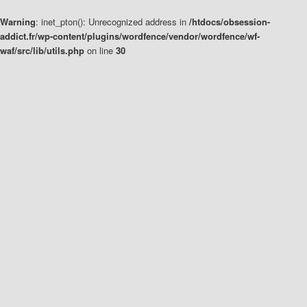
Warning
: inet_pton(): Unrecognized address in
/htdocs/obsession-
addict.fr/wp-content/plugins/wordfence/vendor/wordfence/wf-
waf/src/lib/utils.php
on line
30
Aller
Aller
au
au
contenu
contenu
principal
secondaire