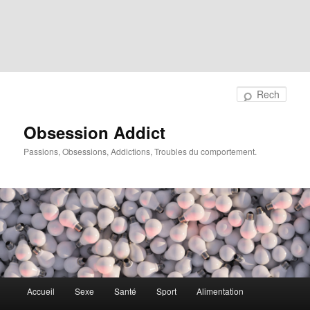
Rech
Obsession Addict
Passions, Obsessions, Addictions, Troubles du comportement.
Menu
Accueil
Sexe
Santé
Sport
Alimentation
principal