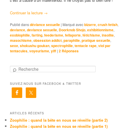
c’est à cause d’un malentendu.”
Il ne croyait pas si bien dire !
Continuer la lecture
→
Publié dans
déviance sexuelle
|
Marqué avec
bizarre
,
crush fetish
,
deviance
,
deviance sexuelle
,
Doorknob Shojo
,
exhibitionnisme
,
exobiophilie
,
farting
,
feederisme
,
fellaporte
,
fétichisme
,
insolite
,
masochisme
,
obsession addict
,
paraphilie
,
pratique sexuelle
,
sexe
,
shokushu goukan
,
spectrophilie
,
tentacle rape
,
viol par
tentacules
,
voyeurisme
,
yiff
|
2
Réponses
R
e
c
SUIVEZ-NOUS SUR FACEBOOK & TWITTER
h
e
r
c
h
e
ARTICLES RÉCENTS
Zoophilie : quand la bête en nous se réveille (partie 2)
Zoophilie : quand la bête en nous se réveille (partie 1)