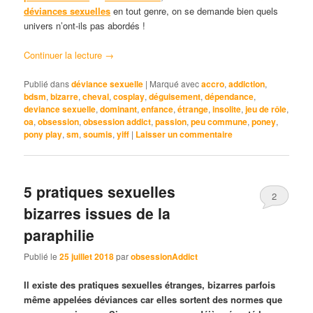
déviances sexuelles
en tout genre, on se demande bien quels
univers n’ont-ils pas abordés !
Continuer la lecture
→
Publié dans
déviance sexuelle
|
Marqué avec
accro
,
addiction
,
bdsm
,
bizarre
,
cheval
,
cosplay
,
déguisement
,
dépendance
,
deviance sexuelle
,
dominant
,
enfance
,
étrange
,
insolite
,
jeu de rôle
,
oa
,
obsession
,
obsession addict
,
passion
,
peu commune
,
poney
,
pony play
,
sm
,
soumis
,
yiff
|
Laisser un commentaire
5 pratiques sexuelles
2
bizarres issues de la
paraphilie
Publié le
25 juillet 2018
par
obsessionAddict
Il existe des pratiques sexuelles étranges, bizarres parfois
même appelées déviances car elles sortent des normes que