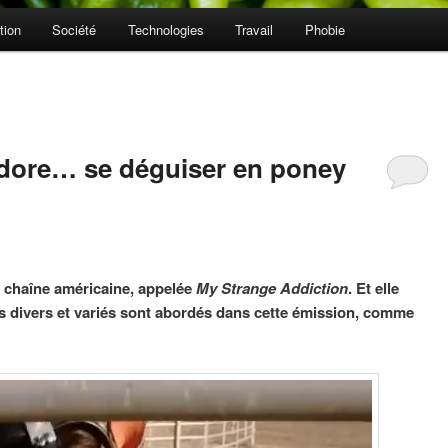
tion
Société
Technologies
Travail
Phobie
adore… se déguiser en poney
e chaîne américaine, appelée
My Strange Addiction
. Et elle
es divers et variés sont abordés dans cette émission, comme