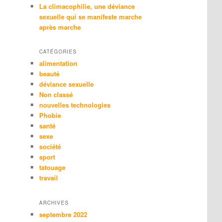
La climacophilie, une déviance
sexuelle qui se manifeste marche
après marche
CATÉGORIES
alimentation
beauté
déviance sexuelle
Non classé
nouvelles technologies
Phobie
santé
sexe
société
sport
tatouage
travail
ARCHIVES
septembre 2022