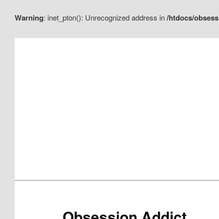
Warning
: inet_pton(): Unrecognized address in
/htdocs/obsess
Aller
Aller
au
au
contenu
contenu
principal
secondaire
Obsession Addict