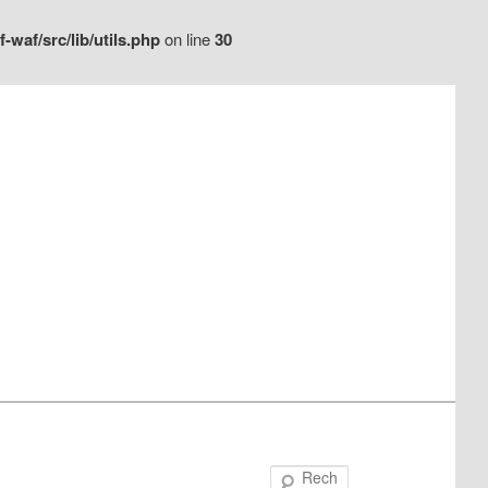
waf/src/lib/utils.php
on line
30
Recherche