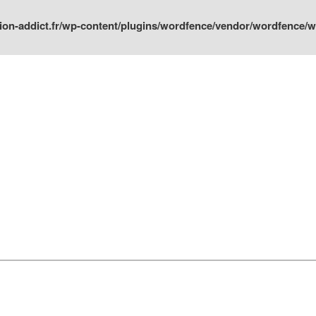
ion-addict.fr/wp-content/plugins/wordfence/vendor/wordfence/wf-