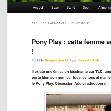
Menu
Accueil
Sexe
Santé
Sport
Alimenta
principal
ARCHIVES PAR MOT-CLÉ :
JEU DE RÔLE
Pony Play : cette femme 
!
Publié le
26 septembre 2018
par
obsessionAddict
Il existe une émission fascinante sur TLC, un
porte bien son nom car tous les tocs et mani
le Pony Play. Obsession Addict adooooore.