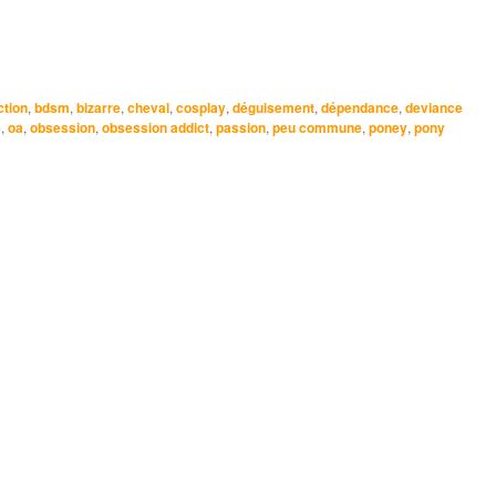
ction
,
bdsm
,
bizarre
,
cheval
,
cosplay
,
déguisement
,
dépendance
,
deviance
e
,
oa
,
obsession
,
obsession addict
,
passion
,
peu commune
,
poney
,
pony