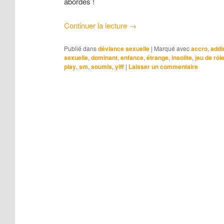
abordés !
Continuer la lecture
→
Publié dans
déviance sexuelle
|
Marqué avec
accro
,
addi
sexuelle
,
dominant
,
enfance
,
étrange
,
insolite
,
jeu de rôl
play
,
sm
,
soumis
,
yiff
|
Laisser un commentaire