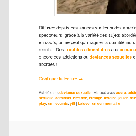
Diffusée depuis des années sur les ondes améri
spectateurs, grâce à la variété des sujets abordé
en cours, on ne peut qu’imaginer la quantité incr
récolter. Des
troubles alimentaires
aux
accumul
encore des addictions ou
déviances sexuelles
en
abordés !
Continuer la lecture
→
Publié dans
déviance sexuelle
|
Marqué avec
accro
,
addi
sexuelle
,
dominant
,
enfance
,
étrange
,
insolite
,
jeu de rôl
play
,
sm
,
soumis
,
yiff
|
Laisser un commentaire