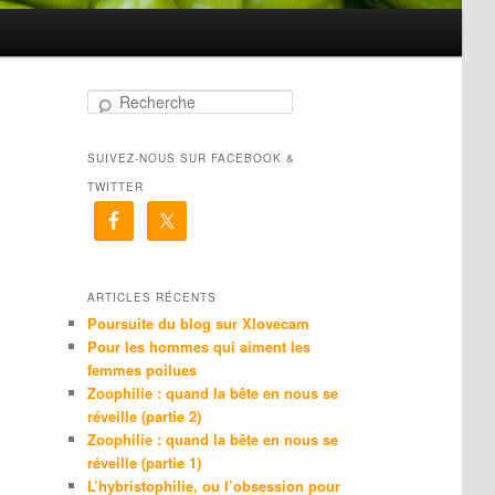
R
e
c
SUIVEZ-NOUS SUR FACEBOOK &
h
e
TWITTER
r
c
h
e
ARTICLES RÉCENTS
Poursuite du blog sur Xlovecam
Pour les hommes qui aiment les
femmes poilues
Zoophilie : quand la bête en nous se
réveille (partie 2)
Zoophilie : quand la bête en nous se
réveille (partie 1)
L’hybristophilie, ou l’obsession pour