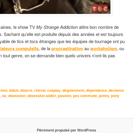
caines, le show TV
My Strange Addiction
attire bon nombre de
s. Sachant qu’elle est produite depuis des années et est toujours
oyable de tics et tocs étranges que les équipes de tournage ont pu
ateurs compulsifs
, de la
procrastination
au
workaholism
, ou
 tout genre, on se demande bien quels univers n’ont-ils pas
ction
,
bdsm
,
bizarre
,
cheval
,
cosplay
,
déguisement
,
dépendance
,
deviance
e
,
oa
,
obsession
,
obsession addict
,
passion
,
peu commune
,
poney
,
pony
Fièrement propulsé par WordPress