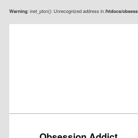
Warning
: inet_pton(): Unrecognized address in
/htdocs/obsess
Aller
Aller
au
au
contenu
contenu
principal
secondaire
Obsession Addict