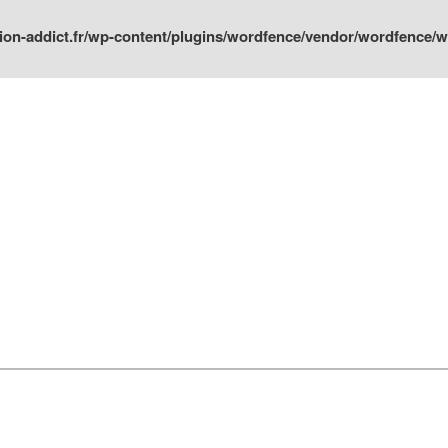
ion-addict.fr/wp-content/plugins/wordfence/vendor/wordfence/wf-