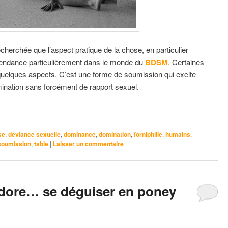
recherchée que l’aspect pratique de la chose, en particulier
 tendance particulièrement dans le monde du
BDSM
. Certaines
elques aspects. C’est une forme de soumission qui excite
mination sans forcément de rapport sexuel.
se
,
deviance sexuelle
,
dominance
,
domination
,
forniphilie
,
humains
,
soumission
,
table
|
Laisser un commentaire
adore… se déguiser en poney