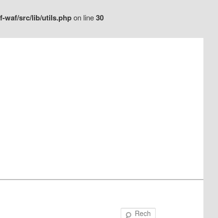
waf/src/lib/utils.php
on line
30
Recherche