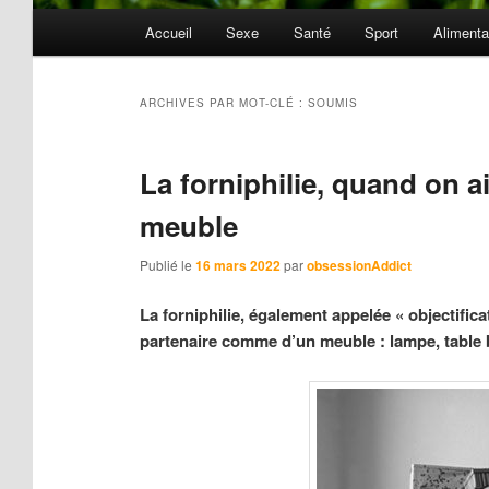
Menu
Accueil
Sexe
Santé
Sport
Alimenta
principal
ARCHIVES PAR MOT-CLÉ :
SOUMIS
La forniphilie, quand on 
meuble
Publié le
16 mars 2022
par
obsessionAddict
La forniphilie, également appelée « objectifica
partenaire comme d’un meuble : lampe, table ba