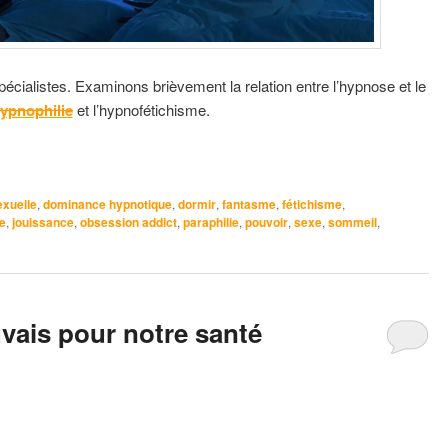
spécialistes. Examinons brièvement la relation entre l’hypnose et le
ypnophilie
et l’hypnofétichisme.
exuelle
,
dominance hypnotique
,
dormir
,
fantasme
,
fétichisme
,
e
,
jouissance
,
obsession addict
,
paraphilie
,
pouvoir
,
sexe
,
sommeil
,
ais pour notre santé