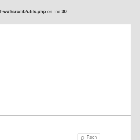
waf/src/lib/utils.php
on line
30
Recherche