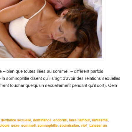
 – bien que toutes liées au sommeil – diffèrent parfois
la somnophilie disent qu’il s’agit d’avoir des relations sexuelles
ment toucher quelqu’un sexuellement pendant qu’il dort).
Cela
,
deviance sexuelle
,
dominance
,
endormi
,
faire l'amour
,
fantasme
,
ologie
,
sexe
,
sommeil
,
somnophilie
,
soumission
,
viol
|
Laisser un