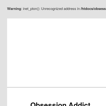
Warning
: inet_pton(): Unrecognized address in
/htdocs/obsess
Aller
Aller
au
au
contenu
contenu
principal
secondaire
Obsession Addict