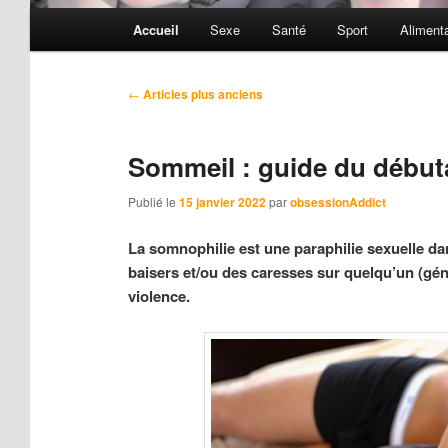
Menu
Accueil
Sexe
Santé
Sport
Alimenta
principal
Navigation
←
Articles plus anciens
des
articles
Sommeil : guide du débuta
Publié le
15 janvier 2022
par
obsessionAddict
La somnophilie est une paraphilie sexuelle dans
baisers et/ou des caresses sur quelqu’un (gén
violence.