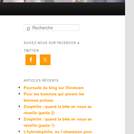
R
e
c
SUIVEZ-NOUS SUR FACEBOOK &
h
e
TWITTER
r
c
h
e
ARTICLES RÉCENTS
Poursuite du blog sur Xlovecam
Pour les hommes qui aiment les
femmes poilues
Zoophilie : quand la bête en nous se
réveille (partie 2)
Zoophilie : quand la bête en nous se
réveille (partie 1)
L’hybristophilie, ou l’obsession pour