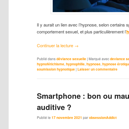
Il y aurait un lien avec l’hypnose, selon certains 
comportement sexuel, et plus particulièrement l’
h
Continuer la lecture
→
Publié dans
déviance sexuelle
|
Marqué avec
deviance s
hypnofétichisme
,
hypnophilie
,
hypnose
,
hypnose érotiqu
soumission hypnotique
|
Laisser un commentaire
Smartphone : bon ou mauv
auditive ?
Publié le
17 novembre 2021
par
obsessionAddict