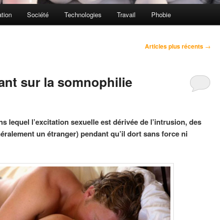
tion
Société
Technologies
Travail
Phobie
Articles plus récents
→
nt sur la somnophilie
 lequel l’excitation sexuelle est dérivée de l’intrusion, des
éralement un étranger) pendant qu’il dort sans force ni