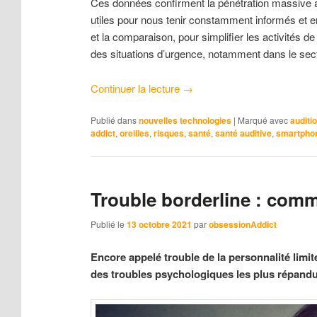
Ces données confirment la pénétration massive a
utiles pour nous tenir constamment informés et en
et la comparaison, pour simplifier les activités de
des situations d’urgence, notamment dans le sect
Continuer la lecture
→
Publié dans
nouvelles technologies
|
Marqué avec
auditi
addict
,
oreilles
,
risques
,
santé
,
santé auditive
,
smartpho
Trouble borderline : comme
Publié le
13 octobre 2021
par
obsessionAddict
Encore appelé trouble de la personnalité limite
des troubles psychologiques les plus répandus.