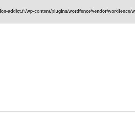
ion-addict.fr/wp-content/plugins/wordfence/vendor/wordfence/wf-